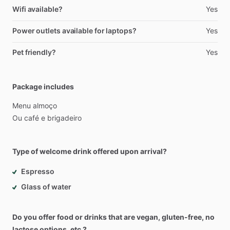
Wifi available?
Yes
Power outlets available for laptops?
Yes
Pet friendly?
Yes
Package includes
Menu
almoço
Ou
café
e
brigadeiro
Type of welcome drink offered upon arrival?
Espresso
Glass of water
Do you offer food or drinks that are vegan, gluten-free, no
lactose options, etc.?