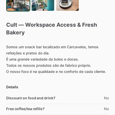
Cult
—
Workspace
Access
&
Fresh
Bakery
Somos
um
snack
bar
localizado
em
Carcavelos,
temos
refeições
e
pratos
do
dia.
É
uma
grande
variedade
de
bolos
e
doces.
Todos
os
nossos
produtos
são
de
fabrico
próprio.
O
nosso
foco
é
na
qualidade
e
no
conforto
de
cada
cliente.
Details
Discount on food and drink?
No
Free coffee/tea refills?
No